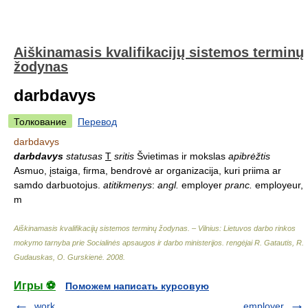
Aiškinamasis kvalifikacijų sistemos terminų
žodynas
darbdavys
Толкование
Перевод
darbdavys
darbdavys
statusas
T
sritis
Švietimas ir mokslas
apibrėžtis
Asmuo, įstaiga, firma, bendrovė ar organizacija, kuri priima ar
samdo darbuotojus.
atitikmenys
:
angl.
employer
pranc.
employeur,
m
Aiškinamasis kvalifikacijų sistemos terminų žodynas. – Vilnius: Lietuvos darbo rinkos
mokymo tarnyba prie Socialinės apsaugos ir darbo ministerijos
.
rengėjai R. Gatautis, R.
Gudauskas, O. Gurskienė
.
2008
.
Игры ⚽
Поможем написать курсовую
work
employer