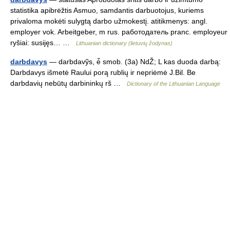
statistika apibrėžtis Asmuo, samdantis darbuotojus, kuriems
privaloma mokėti sulygtą darbo užmokestį. atitikmenys: angl.
employer vok. Arbeitgeber, m rus. работодатель pranc. employeur
ryšiai: susijęs… …
Lithuanian dictionary (lietuvių žodynas)
darbdavys
— darbdavỹs, ė̃ smob. (3a) NdŽ; L kas duoda darbą:
Darbdavys išmetė Raului porą rublių ir nepriėmė J.Bil. Be
darbdavių nebūtų darbininkų rš …
Dictionary of the Lithuanian Language