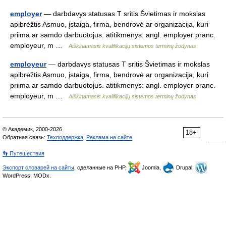
employer
— darbdavys statusas T sritis Švietimas ir mokslas
apibrėžtis Asmuo, įstaiga, firma, bendrovė ar organizacija, kuri
priima ar samdo darbuotojus. atitikmenys: angl. employer pranc.
employeur, m …
Aiškinamasis kvalifikacijų sistemos terminų žodynas
employeur
— darbdavys statusas T sritis Švietimas ir mokslas
apibrėžtis Asmuo, įstaiga, firma, bendrovė ar organizacija, kuri
priima ar samdo darbuotojus. atitikmenys: angl. employer pranc.
employeur, m …
Aiškinamasis kvalifikacijų sistemos terminų žodynas
© Академик, 2000-2026
18+
Обратная связь:
Техподдержка
,
Реклама на сайте
👣 Путешествия
Экспорт словарей на сайты
, сделанные на PHP,
Joomla,
Drupal,
WordPress, MODx.