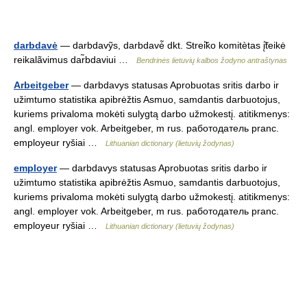
darbdavė
— darbdavỹs, darbdavė̃ dkt. Strei̇̃ko komitètas į̇̃teikė
reikalãvimus dar̃bdaviui …
Bendrinės lietuvių kalbos žodyno antraštynas
Arbeitgeber
— darbdavys statusas Aprobuotas sritis darbo ir
užimtumo statistika apibrėžtis Asmuo, samdantis darbuotojus,
kuriems privaloma mokėti sulygtą darbo užmokestį. atitikmenys:
angl. employer vok. Arbeitgeber, m rus. работодатель pranc.
employeur ryšiai …
Lithuanian dictionary (lietuvių žodynas)
employer
— darbdavys statusas Aprobuotas sritis darbo ir
užimtumo statistika apibrėžtis Asmuo, samdantis darbuotojus,
kuriems privaloma mokėti sulygtą darbo užmokestį. atitikmenys:
angl. employer vok. Arbeitgeber, m rus. работодатель pranc.
employeur ryšiai …
Lithuanian dictionary (lietuvių žodynas)