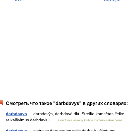
Смотреть что такое "darbdavys" в других словарях:
darbdavys
— darbdavỹs, darbdavė̃ dkt. Strei̇̃ko komitètas į̇̃teikė
reikalãvimus dar̃bdaviui …
Bendrinės lietuvių kalbos žodyno antraštynas
darbdavys
— statusas Aprobuotas sritis darbo ir užimtumo